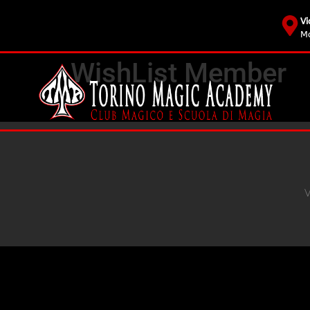
Vi
Mo
WishList Member
V