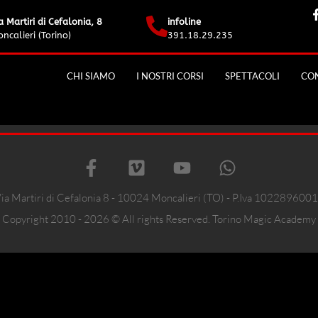
a Martiri di Cefalonia, 8
infoline
ncalieri (Torino)
391.18.29.235
CHI SIAMO
I NOSTRI CORSI
SPETTACOLI
CON
ia Martiri di Cefalonia 8 - 10024 Moncalieri (TO) - P.Iva 102289600
Copyright 2010 - 2026 © All rights Reserved. Torino Magic Academy