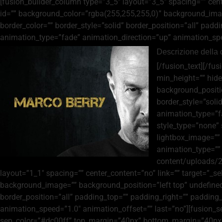
[fusion_builder_column type=”3_5″ layout=”3_5″ spacing=”” center
id=”” background_color=”rgba(255,255,255,0)” background_imag
border_color=”” border_style=”solid” border_position=”all” p
animation_type=”fade” animation_direction=”up” animation_spee
Descrizione della 
[/fusion_text][/fu
min_height=”” hide
background_positio
border_style=”soli
animation_type=”f
style_type=”none” 
lightbox_image=”” a
animation_type=””
content/uploads/2
layout=”1_1″ spacing=”” center_content=”no” link=”” target=”_self
background_image=”” background_position=”left top” undefined=
border_position=”all” padding_top=”” padding_right=”” paddin
animation_speed=”1.0″ animation_offset=”” last=”no”][fusion_separ
sep_color=”#dc00ff” top_margin=”40px” bottom_margin=”40px” bo