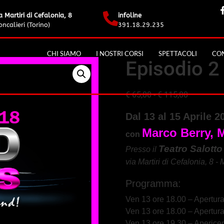
a Martiri di Cefalonia, 8
infoline
ncalieri (Torino)
391.18.29.235
CHI SIAMO
I NOSTRI CORSI
SPETTACOLI
CON
Episodio 2
€
65,00
-
€
115,00
D
al 13 al 15 Aprile 2
con 
Te
atro Salott
Presso il 
via Martiri di Cefalonia, 8 -
Programma:
Ven 13 ore 18.00 – Apertur
Ven 13 ore 18.00 – Apertur
Ven 13 ore 19.30 – Aperice