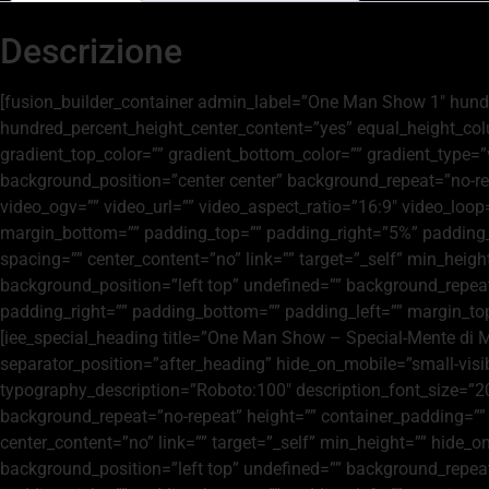
Descrizione
[fusion_builder_container admin_label=”One Man Show 1″ hund
hundred_percent_height_center_content=”yes” equal_height_colum
gradient_top_color=”” gradient_bottom_color=”” gradient_type
background_position=”center center” background_repeat=”no-r
video_ogv=”” video_url=”” video_aspect_ratio=”16:9″ video_loop
margin_bottom=”” padding_top=”” padding_right=”5%” padding_
spacing=”” center_content=”no” link=”” target=”_self” min_height
background_position=”left top” undefined=”” background_repeat=
padding_right=”” padding_bottom=”” padding_left=”” margin_to
[iee_special_heading title=”One Man Show – Special-Mente di Ma
separator_position=”after_heading” hide_on_mobile=”small-visibili
typography_description=”Roboto:100″ description_font_size=”20
background_repeat=”no-repeat” height=”” container_padding=”” 
center_content=”no” link=”” target=”_self” min_height=”” hide_on
background_position=”left top” undefined=”” background_repeat=