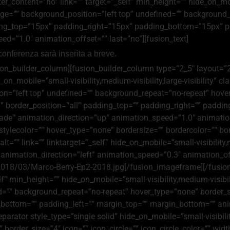
_content=”no” link=”” target=”_self” min_height=”” hide_on_mobile
e=”” background_position=”left top” undefined=”” background_
adding_top=”15px” padding_right=”15px” padding_bottom=”15px” 
d=”1.0″ animation_offset=”” last=”no”][fusion_text]
conferenza sarà inserita a breve.
sion_builder_column][fusion_builder_column type=”2_5″ layout=”2
_on_mobile=”small-visibility,medium-visibility,large-visibility”
n=”left top” undefined=”” background_repeat=”no-repeat” hover
d” border_position=”all” padding_top=”” padding_right=”” padd
ade” animation_direction=”up” animation_speed=”1.0″ animatio
stylecolor=”” hover_type=”none” bordersize=”” bordercolor=”” bor
lt=”” link=”” linktarget=”_self” hide_on_mobile=”small-visibility,me
 animation_direction=”left” animation_speed=”0.3″ animation_
018/03/Marco-Berry-Ep2-2018.jpg[/fusion_imageframe][/fusion
” min_height=”” hide_on_mobile=”small-visibility,medium-visibilit
”” background_repeat=”no-repeat” hover_type=”none” border_siz
g_bottom=”” padding_left=”” margin_top=”” margin_bottom=”” an
ator style_type=”single solid” hide_on_mobile=”small-visibility,m
rder_size=”4″ icon=”” icon_circle=”” icon_circle_color=”” widt