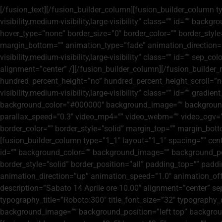
[/fusion_text][/fusion_builder_column][fusion_builder_column t
visibility,medium-visibility,large-visibility” class=”” id=”” b
hover_type=”none” border_size=”0″ border_color=”” border_style
margin_bottom=”” animation_type=”fade” animation_direction=”u
visibility,medium-visibility,large-visibility” class=”” id=”” sep
alignment=”center” /][/fusion_builder_column][/fusion_builder
hundred_percent_height=”no” hundred_percent_height_scroll=”
visibility,medium-visibility,large-visibility” class=”” id=”” gra
background_color=”#000000″ background_image=”” background_
parallax_speed=”0.3″ video_mp4=”” video_webm=”” video_ogv=””
border_color=”” border_style=”solid” margin_top=”” margin_bo
[fusion_builder_column type=”1_1″ layout=”1_1″ spacing=”” center
id=”” background_color=”” background_image=”” background_pos
border_style=”solid” border_position=”all” padding_top=”” pad
animation_direction=”up” animation_speed=”1.0″ animation_off
description=”Sabato 14 Aprile ore 10.00″ alignment=”center” sepa
typography_title=”Roboto:300″ title_font_size=”32″ typography_
background_image=”” background_position=”left top” backgroun