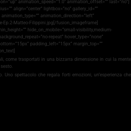
on=”up” animation_speed=”1.0″ animation_offset=”” last=”no”]
s=”” align=”center” lightbox=”no” gallery_id=””
=”” animation_type=”” animation_direction=”left”
Ep.2-Matteo-Filippini.jpg[/fusion_imageframe]
min_height=”” hide_on_mobile=”small-visibility,medium-
”” background_repeat=”no-repeat” hover_type=”none”
_bottom=”15px” padding_left=”15px” margin_top=””
n_text]
ali, come trasportati in una bizzarra dimensione in cui la mente
 sesto.
o. Uno spettacolo che regala forti emozioni, un’esperienza che