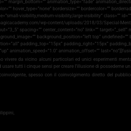
p=”” margin_bottom=”” animation_type=”fade” animation_directi
r=”” hover_type=”none” bordersize=”” bordercolor=”” borderradiu
=”small-visibility,medium-visibility,large-visibility” class=”” id
omagicacademy.com/wp-content/uploads/2018/03/Special-Mente-
ut=”3_5″ spacing=”” center_content=”no” link=”” target=”_self” 
” background_image=”” background_position=”left top” undefined=
osition=”all” padding_top=”15px” padding_right=”15px” padding
p” animation_speed=”1.0″ animation_offset=”” last=”no”][fusio
no vivere da vicino alcuni particolari ed unici esperimenti ment
usare tutti i cinque sensi per creare l’illusione di possederne un
coinvolgente, spesso con il coinvolgimento diretto del pubblic
ilippini
,