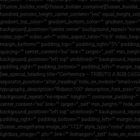
[/fusion_builder_row][/fusion_builder_container][fusion_build
hundred_percent_height_center_content=”yes” equal_height_colum
gradient_top_color=”” gradient_bottom_color=”” gradient_type
background_position=”center center” background_repeat=”no-r
video_ogv=”” video_url=”” video_aspect_ratio=”16:9″ video_loop
margin_bottom=”” padding_top=”” padding_right=”5%” padding_
spacing=”” center_content=”no” link=”” target=”_self” min_height
background_position=”left top” undefined=”” background_repeat=
padding_right=”” padding_bottom=”” padding_left=”” margin_to
[iee_special_heading title=”Conferenza – TRIBUTO A BOB CASSI
separator_position=”after_heading” hide_on_mobile=”small-visibili
typography_description=”Roboto:100″ description_font_size=”20
background_repeat=”no-repeat” height=”” container_padding=”” 
center_content=”no” link=”” target=”_self” min_height=”” hide_on
background_position=”left top” undefined=”” background_repeat=
padding_right=”” padding_bottom=”” padding_left=”” margin_to
[fusion_imageframe image_id=”1727″ style_type=”none” stylecolo
lightbox_image=”” alt=”” link=”” linktarget=”_self” hide_on_mobile