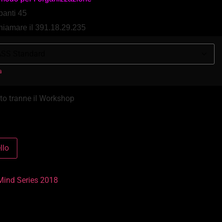
panti 45
hiamare il 391.18.29.235
a
o tranne il Workshop
llo
Mind Series 2018