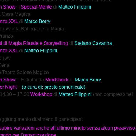
n Show
–
Special-Mente
di
Matteo Filippini
ra Casa Magica
enza
XXL
di
Marco Berry
Show alla Bottega della Magia
Pranzo
i di
Magia Rituale e Storytelling
di
Stefano Cavanna
nza
XXL
di
Matteo Filippini
 Show
Cena
o Teatro Salotto Magico
n Show
– Estratto da
Mindshock
di
Marco Berry
er Night
–
(a cura di: presto comunicato)
 14.30 – 17.00
Workshop
di
Matteo Filippini
(non compreso nel
 raggiungimento di almeno 8 partecipanti
ubire variazioni anche all’ultimo minuto senza alcun preavviso
 modo per l’organizzazione