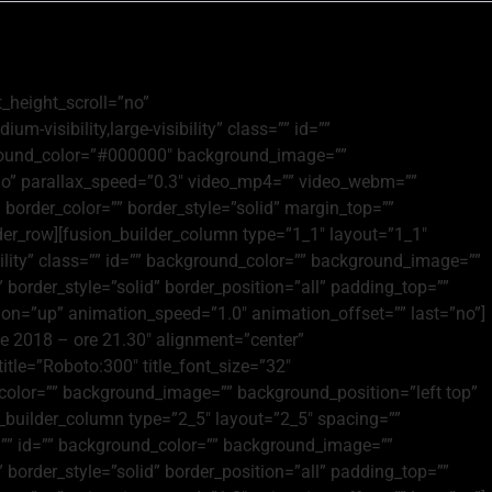
_height_scroll=”no”
visibility,large-visibility” class=”” id=””
ckground_color=”#000000″ background_image=””
no” parallax_speed=”0.3″ video_mp4=”” video_webm=””
border_color=”” border_style=”solid” margin_top=””
er_row][fusion_builder_column type=”1_1″ layout=”1_1″
ibility” class=”” id=”” background_color=”” background_image=””
border_style=”solid” border_position=”all” padding_top=””
on=”up” animation_speed=”1.0″ animation_offset=”” last=”no”]
le 2018 – ore 21.30″ alignment=”center”
title=”Roboto:300″ title_font_size=”32″
_color=”” background_image=”” background_position=”left top”
_builder_column type=”2_5″ layout=”2_5″ spacing=””
ass=”” id=”” background_color=”” background_image=””
border_style=”solid” border_position=”all” padding_top=””