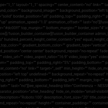
ype=”1_1″ layout=”1_1″ spacing=”” center_content=”no” link=”” t
ackground_color=”” background_image=”” background_position=”lef
=”solid” border_position=”all” padding_top=”” padding_right=””
p” animation_speed=”1.0″ animation_offset=”” last=”no”][fusio
_color=”#dc00ff” top_margin=”” bottom_margin=”” border_size=”4″ i
_row][/fusion_builder_container][fusion_builder_container admi
no” hundred_percent_height_center_content=”yes” equal_height
dient_top_color=”” gradient_bottom_color=”” gradient_type=”vertica
position=”center center” background_repeat=”no-repeat” fade
 video_url=”” video_aspect_ratio=”16:9″ video_loop=”yes” vide
ttom=”” padding_top=”” padding_right=”5%” padding_bottom=”” p
_content=”no” link=”” target=”_self” min_height=”” hide_on_mobile
ition=”left top” undefined=”” background_repeat=”no-repeat” h
ding_right=”” padding_bottom=”” padding_left=”” margin_top=””
set=”” last=”no”][iee_special_heading title=”Conferenza – NE
rator_position=”after_heading” hide_on_mobile=”small-visibility,m
description=”Roboto:100″ description_font_size=”20″ title_color
d_repeat=”no-repeat” height=”” container_padding=”” container