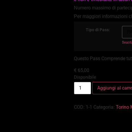
Numero massimo di parteci
Per maggiori informazioni c
Tipo di Pass:
Svuot
Questo Pass Comprende tutt
€
65,00
Disponibile
Aggiungi al carre
COD:
1-1
Categoria:
Torino 