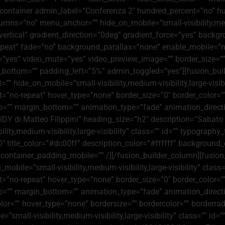
er_container admin_label=”Conferenza 2″ hundred_percent=”no” 
ns=”no” menu_anchor=”” hide_on_mobile=”small-visibility,medium-
=”vertical” gradient_direction=”0deg” gradient_force=”yes” ba
epeat” fade=”no” background_parallax=”none” enable_mobile=”
=”yes” video_mute=”yes” video_preview_image=”” border_size=”” 
bottom=”” padding_left=”5%” admin_toggled=”yes”][fusion_buil
=”” hide_on_mobile=”small-visibility,medium-visibility,large-vis
”no-repeat” hover_type=”none” border_size=”0″ border_color=”” 
p=”” margin_bottom=”” animation_type=”fade” animation_directi
DY di Matteo Filippini” heading_size=”h2″ description=”Sabato
ty,medium-visibility,large-visibility” class=”” id=”” typography_
″ title_color=”#dc00ff” description_color=”#ffffff” background
container_padding_mobile=”” /][/fusion_builder_column][fusion
_mobile=”small-visibility,medium-visibility,large-visibility” cl
”no-repeat” hover_type=”none” border_size=”0″ border_color=”” 
p=”” margin_bottom=”” animation_type=”fade” animation_directi
r=”” hover_type=”none” bordersize=”” bordercolor=”” borderradiu
=”small-visibility,medium-visibility,large-visibility” class=”” id