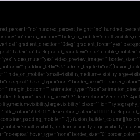
red_percent=”no” hundred_percent_height=”no” hundred_percent
ns=”no” menu_anchor=”” hide_on_mobile=”small-visibility,medium-
=”vertical” gradient_direction=”0deg” gradient_force=”yes” ba
epeat” fade=”no” background_parallax=”none” enable_mobile=”
=”yes” video_mute=”yes” video_preview_image=”” border_size=”” 
bottom=”” padding_left=”5%” admin_toggled=”no”][fusion_build
=”” hide_on_mobile=”small-visibility,medium-visibility,large-vis
”no-repeat” hover_type=”none” border_size=”0″ border_color=”” 
p=”” margin_bottom=”” animation_type=”fade” animation_directi
tteo Filippini” heading_size=”h2″ description=”Venerdì 13 Apri
ty,medium-visibility,large-visibility” class=”” id=”” typography_
″ title_color=”#dc00ff” description_color=”#ffffff” background
container_padding_mobile=”” /][/fusion_builder_column][fusion
_mobile=”small-visibility,medium-visibility,large-visibility” cl
”no-repeat” hover_type=”none” border_size=”0″ border_color=”” 