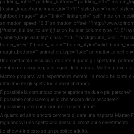
padding_right=”” padding_bottom=”” padding_left=”” margin_to
[fusion_imageframe image_id=”1731″ style_type=”none” stylecolo
lightbox_image=”” alt=”” link=”” linktarget=”_self” hide_on_mobile
animation_speed=”0.3″ animation_offset=””]http://www.torin
[/fusion_builder_column][fusion_builder_column type=”3_5″ layo
visibility,large-visibility” class=”” id=”” background_color=”
border_size=”0″ border_color=”” border_style=”solid” border_p
margin_bottom=”” animation_type=”fade” animation_direction=”u
Uno spettacolo esclusivo durante il quale gli spettatori potran
sembra non seguire più le regole della natura; Matteo proverà ad 
Matteo proporrà vari esperimenti mentali in modo brillante e 
difficilmente gli spettatori dimenticheranno.
È possibile la comunicazione telepatica tra due o più persone?
È possibile conoscere quello che ancora deve accadere?
È possibile poter condizionare le scelte altrui?
A questo ed altro ancora cercherà di dare una risposta Matteo
F
regalandovi uno spettacolo denso di emozioni e divertimento.
Lo show è indicato ad un pubblico adulto.