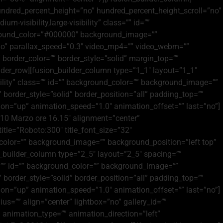
hundred_percent_height=”no” hundred_percent_height_scroll=”no”
visibility,large-visibility” class=”” id=””
ckground_color=”#000000″ background_image=””
no” parallax_speed=”0.3″ video_mp4=”” video_webm=””
border_color=”” border_style=”solid” margin_top=””
der_row][fusion_builder_column type=”1_1″ layout=”1_1″
ibility” class=”” id=”” background_color=”” background_image=””
border_style=”solid” border_position=”all” padding_top=””
on=”up” animation_speed=”1.0″ animation_offset=”” last=”no”]
 10 Marzo ore 16.15″ alignment=”center”
title=”Roboto:300″ title_font_size=”32″
_color=”” background_image=”” background_position=”left top”
_builder_column type=”2_5″ layout=”2_5″ spacing=””
ass=”” id=”” background_color=”” background_image=””
border_style=”solid” border_position=”all” padding_top=””
on=”up” animation_speed=”1.0″ animation_offset=”” last=”no”]
s=”” align=”center” lightbox=”no” gallery_id=””
=”” animation_type=”” animation_direction=”left”