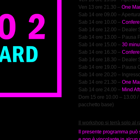
Ven 13 ore 21.30 –
One Ma
Sab 14 ore 09.00 – Apertu
Sab 14 ore 10.00
–
Co
nfer
Sab 14 ore 12.00 – Dealer 
Sab 14 ore 13.00 – Pausa 
Sab 14 ore
15.00 –
30 minut
Sab 14 ore 16.30 –
Confere
Sab 14 ore 18.30 – Dealer
Sab 14 ore 19.00 – Pausa 
Sab 14 ore 20.20 – Ingress
Sab 14 ore 21.30 –
One Ma
Sab 14 ore 24.00 –
Mind Aft
Dom 15 ore 10.
00 – 13.00 /
pacchetto base)
Il workshop si terrà solo al
Il presente programma può s
e non è vincolante in alcun