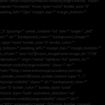
=”small-visibility,medium-visibility,large-visibility” class=””
repeat=”no-repeat” hover_type=”none” border_size=”0″
padding_left=”15px” margin_top=”” margin_bottom=””
_5″ spacing=”” center_content=”no” link=”” target=”_self”
 class=”” id=”” background_color=”” background_image=””
_type=”none” border_size=”0″ border_color=””
ing_bottom=”” padding_left=”” margin_top=”” margin_bottom=””
n_offset=”” last=”no”][fusion_imageframe image_id=”1728″
derradius=”” align=”center” lightbox=”no” gallery_id=””
dium-visibility,large-visibility” class=”” id=””
offset=””]http://www.torinomagicacademy.com/wp-
_builder_column][fusion_builder_column type=”1_1″
y,large-visibility” class=”” id=”” background_color=””
e=”0″ border_color=”” border_style=”solid”
imation_type=”fade” animation_direction=”up”
edium-visibility,large-visibility” class=”” id=””
h=”80%” alignment=”center” /][/fusion_builder_column]