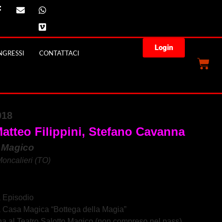
Login
GRESSI
CONTATTACI
018
o Magico
 Moncalieri (TO)
a Episodio
a
Casa Magica “Bottega della Magia”
na al Teatro Salotto Magico (non compreso nel pass)