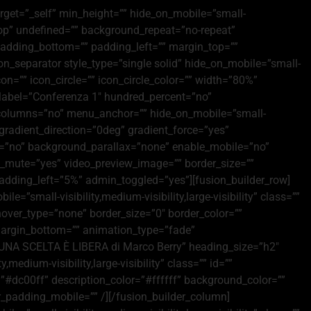
arget=”_self” min_height=”” hide_on_mobile=”small-
t top” undefined=”” background_repeat=”no-repeat”
 padding_bottom=”” padding_left=”” margin_top=””
n_separator style_type=”single solid” hide_on_mobile=”small-
con=”” icon_circle=”” icon_circle_color=”” width=”80%”
n_label=”Conferenza 1″ hundred_percent=”no”
_columns=”no” menu_anchor=”” hide_on_mobile=”small-
l” gradient_direction=”0deg” gradient_force=”yes”
=”no” background_parallax=”none” enable_mobile=”no”
o_mute=”yes” video_preview_image=”” border_size=””
adding_left=”5%” admin_toggled=”yes”][fusion_builder_row]
=”small-visibility,medium-visibility,large-visibility” class=””
over_type=”none” border_size=”0″ border_color=””
 margin_bottom=”” animation_type=”fade”
SSUNA SCELTA È LIBERA di Marco Berry” heading_size=”h2″
edium-visibility,large-visibility” class=”” id=””
=”#dc00ff” description_color=”#ffffff” background_color=””
_padding_mobile=”” /][/fusion_builder_column]