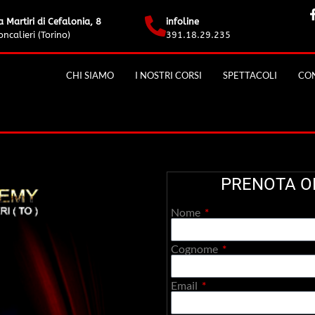
a Martiri di Cefalonia, 8
infoline
ncalieri (Torino)
391.18.29.235
CHI SIAMO
I NOSTRI CORSI
SPETTACOLI
CON
PRENOTA O
Nome
Cognome
Email