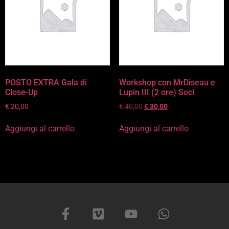
POSTO EXTRA Gala di
Workshop con MrDiseau e
Close-Up
Lupin III (2 ore) Soci
€
20,00
€
40,00
€
30,00
Aggiungi al carrello
Aggiungi al carrello