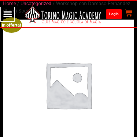
Home
/
Uncategorized
/ Workshop con Damaso Fernandez
(3 ore) Soci
Login
In offerta!