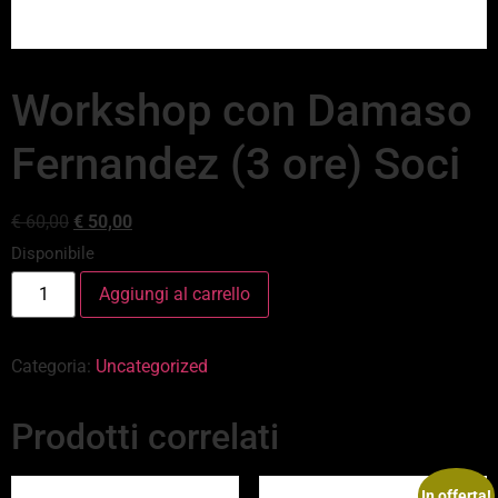
Workshop con Damaso
Fernandez (3 ore) Soci
€
60,00
€
50,00
Disponibile
Aggiungi al carrello
Categoria:
Uncategorized
Prodotti correlati
In offerta!