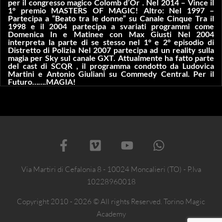
per il congresso magico Colomb d’Or . Nel 2014 – Vince il
1° premio MASTERS OF MAGIC! Altro: Nel 1997 –
Partecipa a “Beato tra le donne” su Canale Cinque Tra il
1998 e il 2004 partecipa a svariati programmi come
Domenica In e Matinee con Max Giusti Nel 2004
interpreta la parte di se stesso nel 1° e 2° episodio di
Distretto di Polizia Nel 2007 partecipa ad un reality sulla
magia per Sky sul canale GXT. Attualmente ha fatto parte
del cast di SCQR , il programma condotto da Ludovica
Martini e Antonio Giuliani su Commedy Central. Per il
Futuro…….MAGIA!
Via Martiri di Cefalonia 8 - 10024 Moncalieri (TO) - P.Iva
10228960018
Copyright 2010 - 2026 © All rights Reserved. Torino Magic
Academy