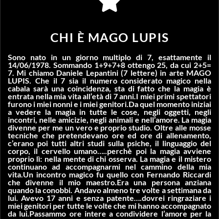
CHI È MAGO LUPIS
Sono nato in un giorno multiplo di 7, esattamente il
14/06/1978. Sommando 1+9+7+8 ottengo 25, da cui 2+5=
7. Mi chiamo Daniele Lepantini (7 lettere) in arte MAGO
LUPIS. Che il 7 sia il numero considerato magico nella
cabala sarà una coincidenza, sta di fatto che la magia è
entrata nella mia vita all’età di 7 anni.I miei primi spettatori
furono i miei nonni e i miei genitori.Da quel momento iniziai
a vedere la magia in tutte le cose, negli oggetti, negli
incontri, nelle amicizie, negli animali e nell’amore. La magia
divenne per me un vero e proprio studio. Oltre alle mosse
tecniche che pretendevano ore ed ore di allenamento,
c’erano poi tutti altri studi sulla psiche, il linguaggio del
corpo, il cervello umano…..perchè poi la magia avviene
proprio lì: nella mente di chi osserva. La magia e il mistero
continuano ad accompagnarmi nel cammino della mia
vita.Un incontro magico fu quello con Fernando Riccardi
che divenne il mio maestro.Era una persona anziana
quando la conobbi. Andavo almeno tre volte a settimana da
lui. Avevo 17 anni e senza patente….dovrei ringraziare i
miei genitori per tutte le volte che mi hanno accompagnato
da lui.Passammo ore intere a condividere l’amore per la