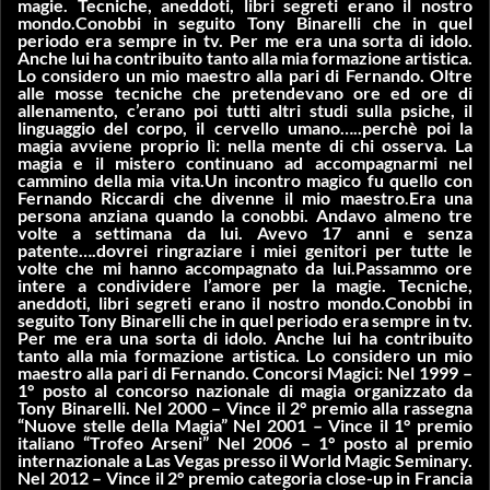
magie. Tecniche, aneddoti, libri segreti erano il nostro
mondo.Conobbi in seguito Tony Binarelli che in quel
periodo era sempre in tv. Per me era una sorta di idolo.
Anche lui ha contribuito tanto alla mia formazione artistica.
Lo considero un mio maestro alla pari di Fernando. Oltre
alle mosse tecniche che pretendevano ore ed ore di
allenamento, c’erano poi tutti altri studi sulla psiche, il
linguaggio del corpo, il cervello umano…..perchè poi la
magia avviene proprio lì: nella mente di chi osserva. La
magia e il mistero continuano ad accompagnarmi nel
cammino della mia vita.Un incontro magico fu quello con
Fernando Riccardi che divenne il mio maestro.Era una
persona anziana quando la conobbi. Andavo almeno tre
volte a settimana da lui. Avevo 17 anni e senza
patente….dovrei ringraziare i miei genitori per tutte le
volte che mi hanno accompagnato da lui.Passammo ore
intere a condividere l’amore per la magie. Tecniche,
aneddoti, libri segreti erano il nostro mondo.Conobbi in
seguito Tony Binarelli che in quel periodo era sempre in tv.
Per me era una sorta di idolo. Anche lui ha contribuito
tanto alla mia formazione artistica. Lo considero un mio
maestro alla pari di Fernando. Concorsi Magici: Nel 1999 –
1° posto al concorso nazionale di magia organizzato da
Tony Binarelli. Nel 2000 – Vince il 2° premio alla rassegna
“Nuove stelle della Magia” Nel 2001 – Vince il 1° premio
italiano “Trofeo Arseni” Nel 2006 – 1° posto al premio
internazionale a Las Vegas presso il World Magic Seminary.
Nel 2012 – Vince il 2° premio categoria close-up in Francia