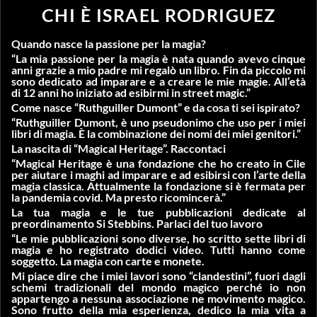
CHI È ISRAEL RODRIGUEZ
Quando nasce la passione per la magia?
“La mia passione per la magia è nata quando avevo cinque
anni grazie a mio ​​padre mi regalò un libro. Fin da piccolo mi
sono dedicato ad imparare e a creare le mie magie. All’età
di 12 anni ho iniziato ad esibirmi in street magic.”
Come nasce “Ruthguiller Dumont” e da cosa ti sei ispirato?
“Ruthguiller Dumont, è uno pseudonimo che uso per i miei
libri di magia. È la combinazione dei nomi dei miei genitori.”
La nascita di “Magical Heritage”. Raccontaci
“Magical Heritage è una fondazione che ho creato in Cile
per aiutare i maghi ad imparare e ad esibirsi con l’arte della
magia classica. Attualmente la fondazione si è fermata per
la pandemia covid. Ma presto ricomincerà.”
La tua magia e le tue pubblicazioni dedicate al
preordinamento Si Stebbins. Parlaci del tuo lavoro
“Le mie pubblicazioni sono diverse, ho scritto sette libri di
magia e ho registrato dodici video. Tutti hanno come
soggetto. La magia con carte e monete.
Mi piace dire che i miei lavori sono “clandestini”, fuori dagli
schemi tradizionali del mondo magico perché io non
appartengo a nessuna associazione ne movimento magico.
Sono frutto della mia esperienza, dedico la mia vita a