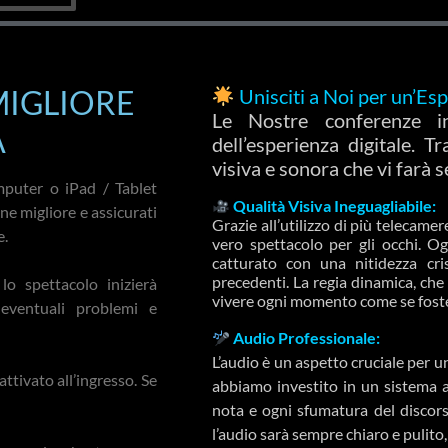
MIGLIORE
Unisciti a Noi per un’Es
Le Nostre conferenze in
A
dell’esperienza digitale. 
visiva e sonora che vi farà s
mputer o iPad / Tablet
Qualità Visiva Ineguagliabile:
ne migliore e assicurati
Grazie all’utilizzo di più telecame
e.
vero spettacolo per gli occhi. Og
catturato con una nitidezza cris
precedenti. La regia dinamica, che 
lo spettacolo inizierà
vivere ogni momento come se foste 
eventuali problemi e
Audio Professionale:
L’audio è un aspetto cruciale per 
attivato all’ingresso. Se
abbiamo investito in un sistema a
nota e ogni sfumatura del discors
l’audio sarà sempre chiaro e pulito,