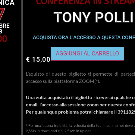
CONFERENZA IN STREA
NICA
7
TONY POLLI
BRE
3
00
ACQUISTA ORA L’ACCESSO A QUESTA CON
AGGIUNGI AL CARRELLO
€
15,00
L’aquisto di questo biglietto ti permette di parte
accesso sulla piattaforma ZOOM(*).
Una volta acquistato il biglietto riceverai qualche o
email, l’accesso alla sessione zoom per questa conf
Per qualunque problema potrai chiamare il 391182
* Per una buona fruibilità, la velocità della tua linea internet deve
2,5Mb in download e di 2,5 Mb in upload.