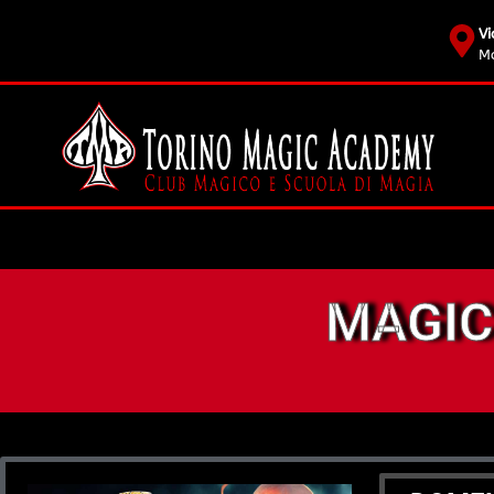
Vi
Mo
MAGIC