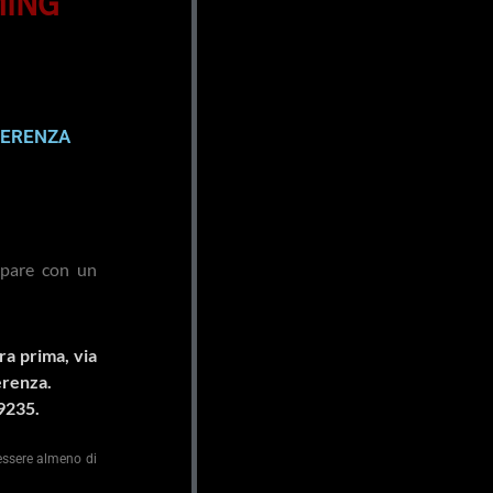
MING
FERENZA
cipare con un
ra prima, via
erenza.
9235.
 essere almeno di