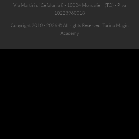
Via Martiri di Cefalonia 8 - 10024 Moncalieri (TO) - P.Iva
10228960018
Copyright 2010 - 2026 © All rights Reserved. Torino Magic
Academy