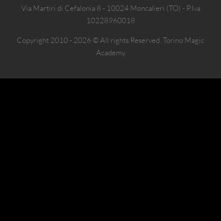
Via Martiri di Cefalonia 8 - 10024 Moncalieri (TO) - P.Iva
10228960018
Copyright 2010 - 2026 © All rights Reserved. Torino Magic
Academy