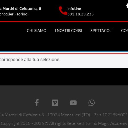
a Martiri di Cefalonia, 8
infoline
ncalieri (Torino)
391.18.29.235
CHI SIAMO
I NOSTRI CORSI
SPETTACOLI
CON
orrisponde alla tua selezione.
ia Martiri di Cefalonia 8 - 10024 Moncalieri (TO) - P.Iva 102289600
Copyright 2010 - 2026 © All rights Reserved. Torino Magic Academy