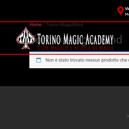
Vi
Mo
Home
/ Torino MagicMind
Torino MagicMind
Non è stato trovato nessun prodotto che c
V