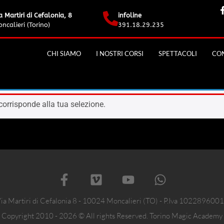
a Martiri di Cefalonia, 8
infoline
ncalieri (Torino)
391.18.29.235
CHI SIAMO
I NOSTRI CORSI
SPETTACOLI
CON
orrisponde alla tua selezione.
ia Martiri di Cefalonia 8 - 10024 Moncalieri (TO) - P.Iva 102289600
Copyright 2010 - 2026 © All rights Reserved. Torino Magic Academy