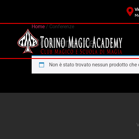
Vi
Mo
Home
/ Conferenze
Conferenze
Non è stato trovato nessun prodotto che c
V