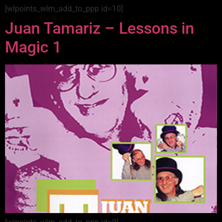
[wlpoints_wlm_add_to_ppp id=10]
Juan Tamariz – Lessons in
Magic 1