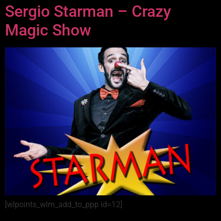
Sergio Starman – Crazy
Magic Show
[wlpoints_wlm_add_to_ppp id=12]