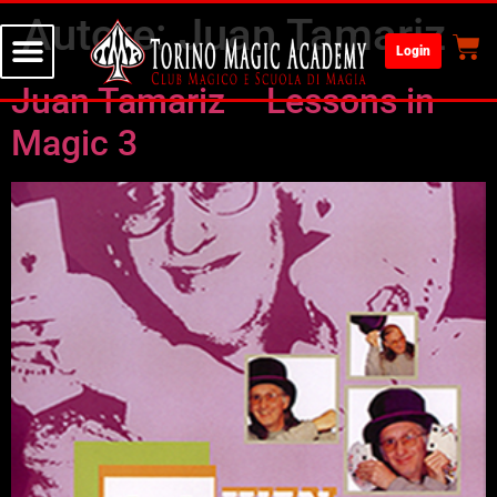
Autore:
Juan Tamariz
Login
Juan Tamariz – Lessons in
Magic 3