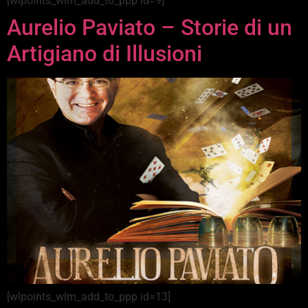
[wlpoints_wlm_add_to_ppp id=9]
Aurelio Paviato – Storie di un
Artigiano di Illusioni
[wlpoints_wlm_add_to_ppp id=13]