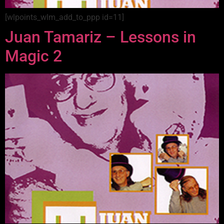
[wlpoints_wlm_add_to_ppp id=11]
Juan Tamariz – Lessons in
Magic 2