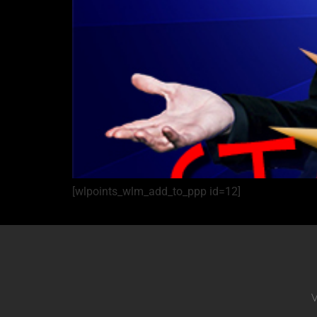
[wlpoints_wlm_add_to_ppp id=12]
V