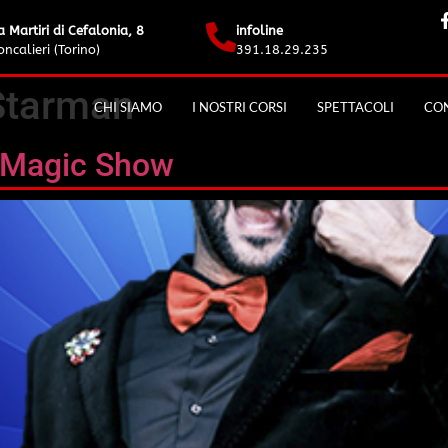
a Martiri di Cefalonia, 8
infoline
ncalieri (Torino)
391.18.29.235
Starman
CHI SIAMO
I NOSTRI CORSI
SPETTACOLI
CON
y Magic Show