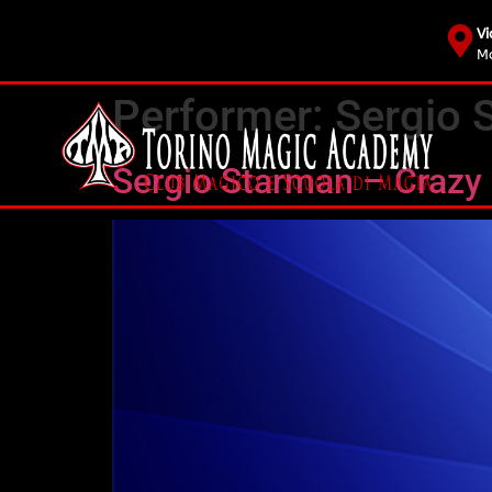
Vi
Mo
Performer:
Sergio 
Sergio Starman – Craz