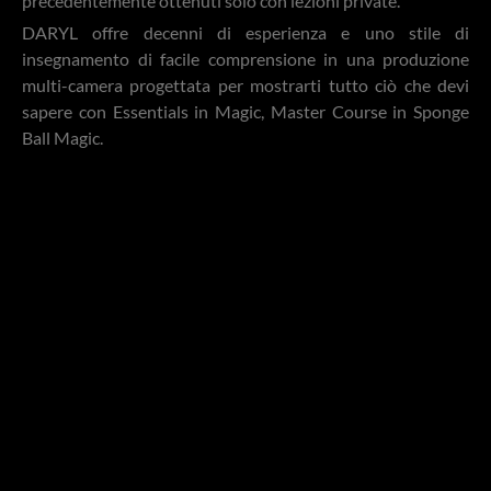
precedentemente ottenuti solo con lezioni private.
DARYL offre decenni di esperienza e uno stile di
insegnamento di facile comprensione in una produzione
multi-camera progettata per mostrarti tutto ciò che devi
sapere con Essentials in Magic, Master Course in Sponge
Ball Magic.
Torna a Videoteca
Via Martiri di Cefalonia 8 - 10024 Moncalieri (TO) - P.Iva
10228960018
Copyright 2010 - 2026 © All rights Reserved. Torino Magic