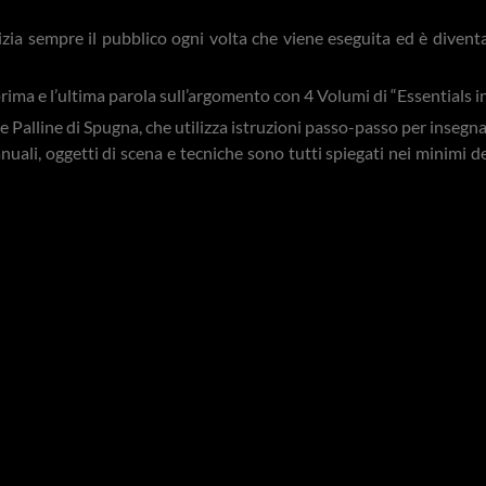
izia sempre il pubblico ogni volta che viene eseguita ed è divent
rima e l’ultima parola sull’argomento con 4 Volumi di “Essentials 
Palline di Spugna, che utilizza istruzioni passo-passo per insegnarti
anuali, oggetti di scena e tecniche sono tutti spiegati nei minimi
i insegnamento di facile comprensione in una produzione multi-ca
 Sponge Ball Magic.