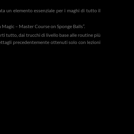
ata un elemento essenziale per i maghi di tutto il
in Magic – Master Course on Sponge Balls”.
 tutto, dai trucchi di livello base alle routine più
 dettagli precedentemente ottenuti solo con lezioni
mera progettata per mostrarti tutto ciò che devi