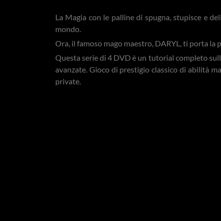
La Magia con le palline di spugna, stupisce e del
mondo.
Ora, il famoso mago maestro, DARYL, ti porta la p
Questa serie di 4 DVD è un tutorial completo sulle 
avanzate. Gioco di prestigio classico di abilità m
private.
DARYL offre decenni di esperienza e uno stile d
sapere con Essentials in Magic, Master Course in
Torna a Videoteca