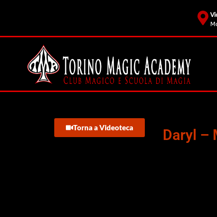
Vi
Mo
Torna a Videoteca
Daryl – 