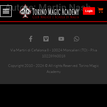
Autore:
Martin Nash
Login
Via Martiri di Cefalonia 8 - 10024 Moncalieri (TO) - P.Iva
10228960018
Copyright 2010 - 2026 © All rights Reserved. Torino Magic
Academy