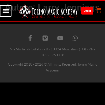
Autore:
Larry Jennings
Login
Via Martiri di Cefalonia 8 - 10024 Moncalieri (TO) - P.Iva
10228960018
Copyright 2010 - 2026 © All rights Reserved. Torino Magic
Academy