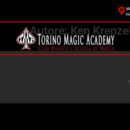
Vi
Mo
Autore:
Ken Krenze
V