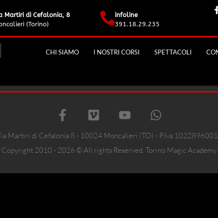
a Martiri di Cefalonia, 8
infoline
ncalieri (Torino)
391.18.29.235
l
CHI SIAMO
I NOSTRI CORSI
SPETTACOLI
CON
ia Martiri di Cefalonia 8 - 10024 Moncalieri (TO) - P.Iva 102289600
Copyright 2010 - 2026 © All rights Reserved. Torino Magic Academy