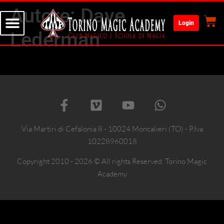
Autore:
Dave
Login
Lederman
Via Martiri di Cefalonia 8 - 10024 Moncalieri (TO) - P.Iva
10228960018
Copyright 2010 - 2026 © All rights Reserved. Torino Magic
Academy