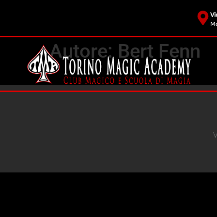
Vi
Mo
Autore:
Bert Fenn
V