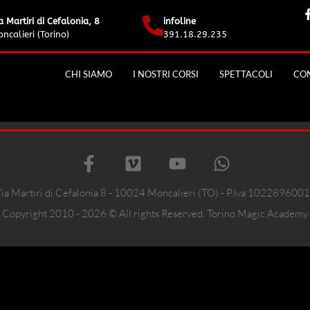
a Martiri di Cefalonia, 8
infoline
ncalieri (Torino)
391.18.29.235
CHI SIAMO
I NOSTRI CORSI
SPETTACOLI
CON
ia Martiri di Cefalonia 8 - 10024 Moncalieri (TO) - P.Iva 102289600
Copyright 2010 - 2026 © All rights Reserved. Torino Magic Academy