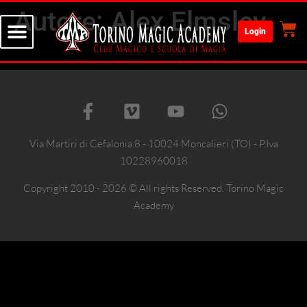
Autore:
Alex Elmsley
Login
Via Martiri di Cefalonia 8 - 10024 Moncalieri (TO) - P.Iva
10228960018
Copyright 2010 - 2026 © All rights Reserved. Torino Magic
Academy